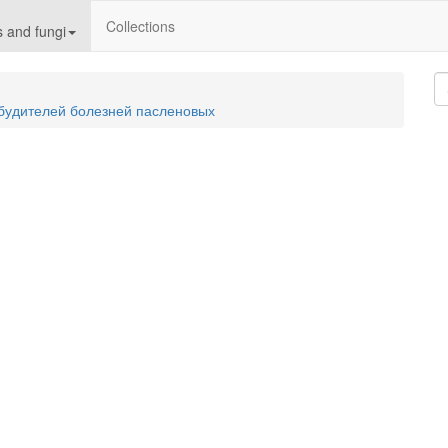
Collections
 and fungi
збудителей болезней пасленовых