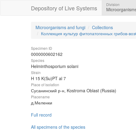
Division
Depository of Live Systems
Microorganisms
Microorganisms and fungi
Collections
Коллекция культур фитопатогенных грибов-во
Specimen ID
0000000602162
Species
Helminthosporium solani
Strain
H 15 K(Su)PT al 7
Place of isolation
Сусанинский р-н, Kostroma Oblast (Russia)
Placename
д.Меленки
Full record
All specimens of the species