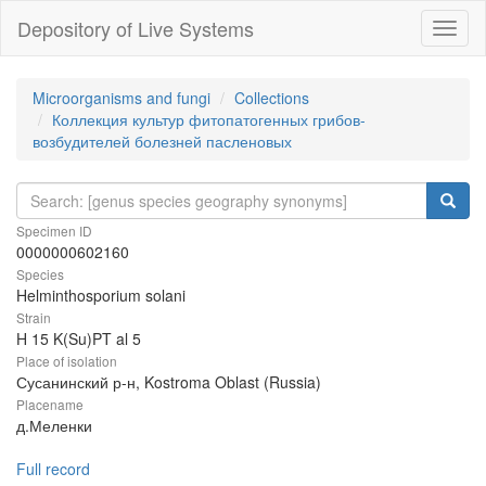
Depository of Live Systems
Навиг
Microorganisms and fungi
Collections
Коллекция культур фитопатогенных грибов-
возбудителей болезней пасленовых
Specimen ID
0000000602160
Species
Helminthosporium solani
Strain
H 15 K(Su)PT al 5
Place of isolation
Сусанинский р-н, Kostroma Oblast (Russia)
Placename
д.Меленки
Full record