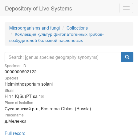
Depository of Live Systems
Навиг
Microorganisms and fungi
Collections
Коллекция культур фитопатогенных грибов-
возбудителей болезней пасленовых
Specimen ID
0000000602122
Species
Helminthosporium solani
Strain
H 14 K(Su)PT sa 18
Place of isolation
Сусанинский р-н, Kostroma Oblast (Russia)
Placename
д.Меленки
Full record