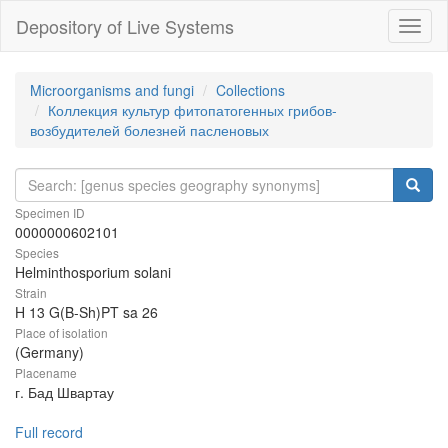
Depository of Live Systems
Навиг
Microorganisms and fungi
Collections
Коллекция культур фитопатогенных грибов-
возбудителей болезней пасленовых
Specimen ID
0000000602101
Species
Helminthosporium solani
Strain
H 13 G(B-Sh)PT sa 26
Place of isolation
(Germany)
Placename
г. Бад Швартау
Full record