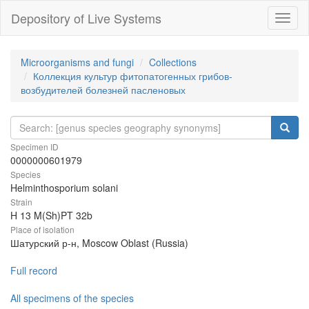
Depository of Live Systems
Навиг
Microorganisms and fungi
Collections
Коллекция культур фитопатогенных грибов-
возбудителей болезней пасленовых
Specimen ID
0000000601979
Species
Helminthosporium solani
Strain
H 13 M(Sh)PT 32b
Place of isolation
Шатурский р-н, Moscow Oblast (Russia)
Full record
All specimens of the species