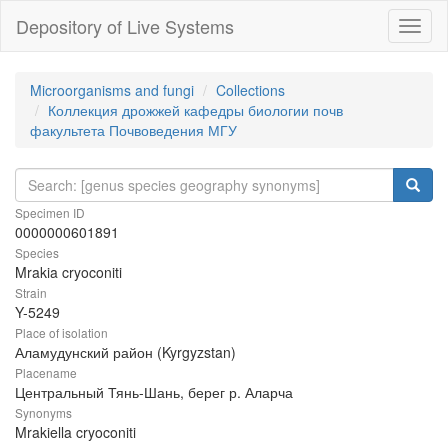
Depository of Live Systems
Навиг
Microorganisms and fungi
Collections
Коллекция дрожжей кафедры биологии почв
факультета Почвоведения МГУ
Specimen ID
0000000601891
Species
Mrakia cryoconiti
Strain
Y-5249
Place of isolation
Аламудунский район (Kyrgyzstan)
Placename
Центральный Тянь-Шань, берег р. Аларча
Synonyms
Mrakiella cryoconiti