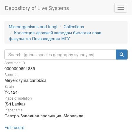
Depository of Live Systems
Навиг
Microorganisms and fungi
Collections
Коллекция дрожжей кафедры биологии почв
факультета Почвоведения МГУ
Specimen ID
0000000601835
Species
Meyerozyma caribbica
Strain
Y-5124
Place of isolation
(Sri Lanka)
Placename
Северо-Западная провинция, Маравила
Full record