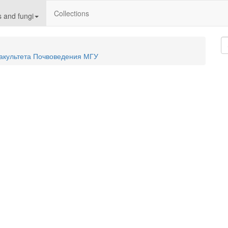
Collections
 and fungi
акультета Почвоведения МГУ