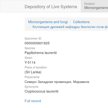
Division
Depository of Live Systems
Microorganisms
Microorganisms and fungi
Collections
Коллекция дрожжей кафедры биологии почв ф
Specimen ID
0000000601825
Species
Papiliotrema laurentii
Strain
Y-5114
Place of isolation
(Sri Lanka)
Placename
Северо-Западная провинция, Маравила
Synonyms
Cryptococcus laurentii
Full record