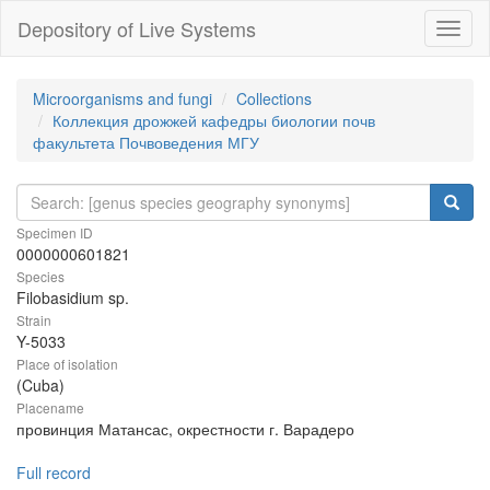
Depository of Live Systems
Навиг
Microorganisms and fungi
Collections
Коллекция дрожжей кафедры биологии почв
факультета Почвоведения МГУ
Specimen ID
0000000601821
Species
Filobasidium sp.
Strain
Y-5033
Place of isolation
(Cuba)
Placename
провинция Матансас, окрестности г. Варадеро
Full record