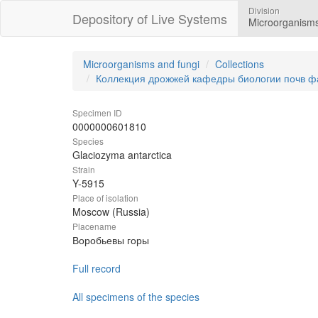
Division
Depository of Live Systems
Microorganisms
Microorganisms and fungi
Collections
Коллекция дрожжей кафедры биологии почв ф
Specimen ID
0000000601810
Species
Glaciozyma antarctica
Strain
Y-5915
Place of isolation
Moscow (Russia)
Placename
Воробьевы горы
Full record
All specimens of the species