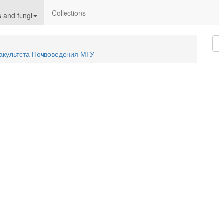
Collections
 and fungi
акультета Почвоведения МГУ