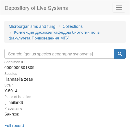
Depository of Live Systems
Навиг
Microorganisms and fungi
Collections
Коллекция дрожжей кафедры биологии почв
факультета Почвоведения МГУ
Specimen ID
0000000601809
Species
Hannaella zeae
Strain
Y-5914
Place of isolation
(Thailand)
Placename
Бангкок
Full record