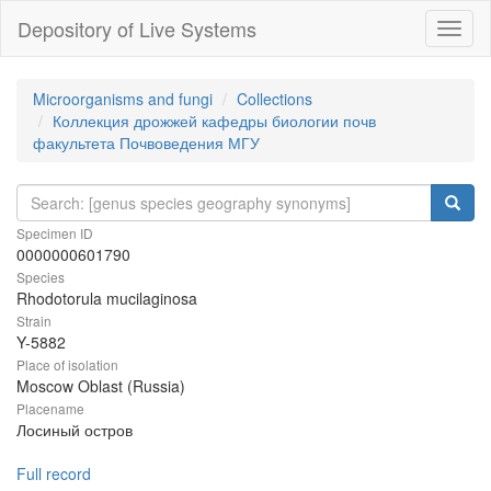
Depository of Live Systems
Навиг
Microorganisms and fungi
Collections
Коллекция дрожжей кафедры биологии почв
факультета Почвоведения МГУ
Specimen ID
0000000601790
Species
Rhodotorula mucilaginosa
Strain
Y-5882
Place of isolation
Moscow Oblast (Russia)
Placename
Лосиный остров
Full record