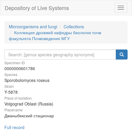
Depository of Live Systems
Навиг
Microorganisms and fungi
Collections
Коллекция дрожжей кафедры биологии почв
факультета Почвоведения МГУ
Specimen ID
0000000601786
Species
Sporobolomyces roseus
Strain
Y-5878
Place of isolation
Volgograd Oblast (Russia)
Placename
Джаныбекский стационар
Full record