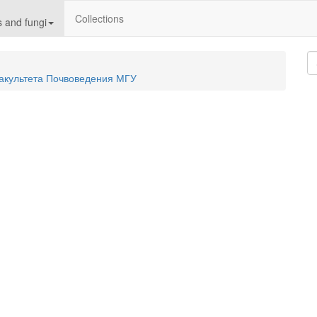
Collections
 and fungi
акультета Почвоведения МГУ