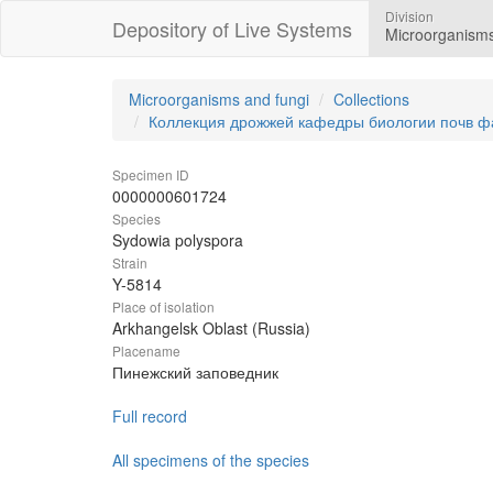
Division
Depository of Live Systems
Microorganisms
Microorganisms and fungi
Collections
Коллекция дрожжей кафедры биологии почв ф
Specimen ID
0000000601724
Species
Sydowia polyspora
Strain
Y-5814
Place of isolation
Arkhangelsk Oblast (Russia)
Placename
Пинежский заповедник
Full record
All specimens of the species