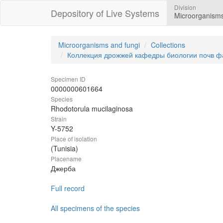
Division
Depository of Live Systems
Microorganisms
Microorganisms and fungi
Collections
Коллекция дрожжей кафедры биологии почв ф
Specimen ID
0000000601664
Species
Rhodotorula mucilaginosa
Strain
Y-5752
Place of isolation
(Tunisia)
Placename
Джерба
Full record
All specimens of the species