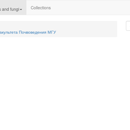
Collections
 and fungi
акультета Почвоведения МГУ