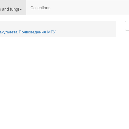
Collections
 and fungi
акультета Почвоведения МГУ