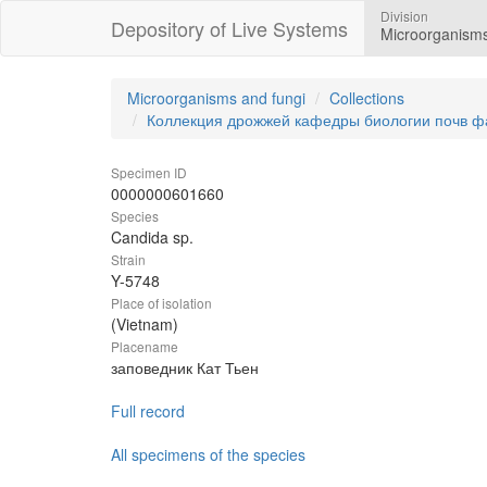
Division
Depository of Live Systems
Microorganisms
Microorganisms and fungi
Collections
Коллекция дрожжей кафедры биологии почв ф
Specimen ID
0000000601660
Species
Candida sp.
Strain
Y-5748
Place of isolation
(Vietnam)
Placename
заповедник Кат Тьен
Full record
All specimens of the species