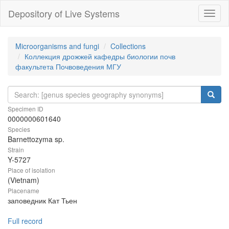
Depository of Live Systems
Навиг
Microorganisms and fungi
Collections
Коллекция дрожжей кафедры биологии почв
факультета Почвоведения МГУ
Specimen ID
0000000601640
Species
Barnettozyma sp.
Strain
Y-5727
Place of isolation
(Vietnam)
Placename
заповедник Кат Тьен
Full record