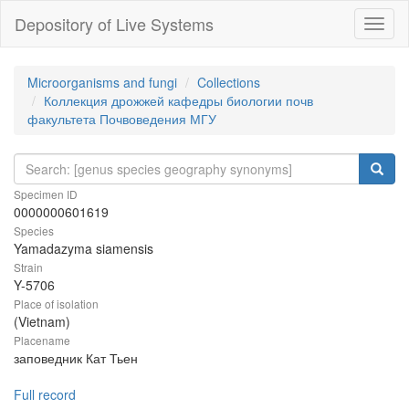
Depository of Live Systems
Навиг
Microorganisms and fungi
Collections
Коллекция дрожжей кафедры биологии почв
факультета Почвоведения МГУ
Specimen ID
0000000601619
Species
Yamadazyma siamensis
Strain
Y-5706
Place of isolation
(Vietnam)
Placename
заповедник Кат Тьен
Full record