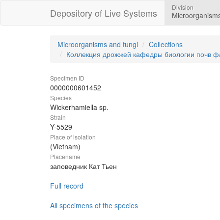
Division
Depository of Live Systems
Microorganisms
Microorganisms and fungi
Collections
Коллекция дрожжей кафедры биологии почв ф
Specimen ID
0000000601452
Species
Wickerhamiella sp.
Strain
Y-5529
Place of isolation
(Vietnam)
Placename
заповедник Кат Тьен
Full record
All specimens of the species