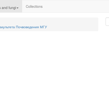
Collections
 and fungi
акультета Почвоведения МГУ