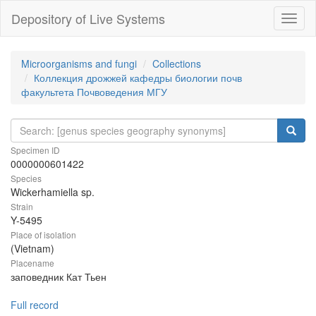
Depository of Live Systems
Навиг
Microorganisms and fungi
Collections
Коллекция дрожжей кафедры биологии почв
факультета Почвоведения МГУ
Specimen ID
0000000601422
Species
Wickerhamiella sp.
Strain
Y-5495
Place of isolation
(Vietnam)
Placename
заповедник Кат Тьен
Full record