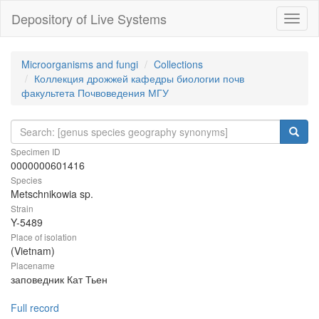
Depository of Live Systems
Навиг
Microorganisms and fungi
Collections
Коллекция дрожжей кафедры биологии почв
факультета Почвоведения МГУ
Specimen ID
0000000601416
Species
Metschnikowia sp.
Strain
Y-5489
Place of isolation
(Vietnam)
Placename
заповедник Кат Тьен
Full record