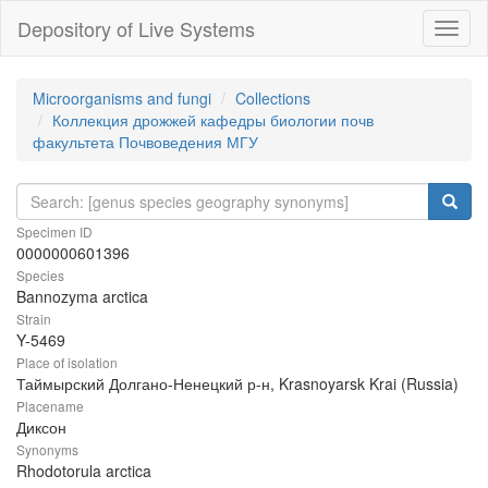
Depository of Live Systems
Навиг
Microorganisms and fungi
Collections
Коллекция дрожжей кафедры биологии почв
факультета Почвоведения МГУ
Specimen ID
0000000601396
Species
Bannozyma arctica
Strain
Y-5469
Place of isolation
Таймырский Долгано-Ненецкий р-н, Krasnoyarsk Krai (Russia)
Placename
Диксон
Synonyms
Rhodotorula arctica