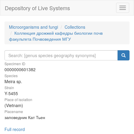
Depository of Live Systems
Навиг
Microorganisms and fungi
Collections
Коллекция дрожжей кафедры биологии почв
факультета Почвоведения МГУ
Specimen ID
0000000601382
Species
Meira sp.
Strain
Y-5455
Place of isolation
(Vietnam)
Placename
заповедник Кат Тьен
Full record