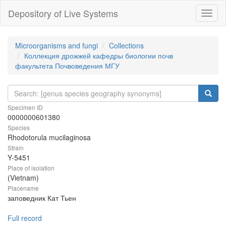
Depository of Live Systems
Навиг
Microorganisms and fungi
Collections
Коллекция дрожжей кафедры биологии почв
факультета Почвоведения МГУ
Specimen ID
0000000601380
Species
Rhodotorula mucilaginosa
Strain
Y-5451
Place of isolation
(Vietnam)
Placename
заповедник Кат Тьен
Full record