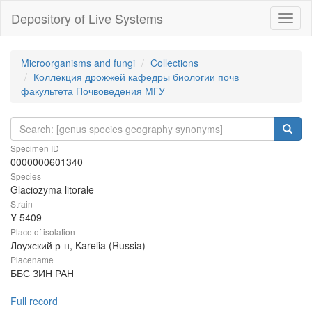
Depository of Live Systems
Навиг
Microorganisms and fungi
Collections
Коллекция дрожжей кафедры биологии почв
факультета Почвоведения МГУ
Specimen ID
0000000601340
Species
Glaciozyma litorale
Strain
Y-5409
Place of isolation
Лоухский р-н, Karelia (Russia)
Placename
ББС ЗИН РАН
Full record