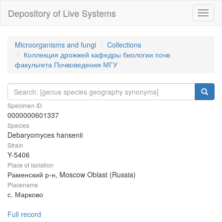
Depository of Live Systems
Навиг
Microorganisms and fungi
Collections
Коллекция дрожжей кафедры биологии почв
факультета Почвоведения МГУ
Specimen ID
0000000601337
Species
Debaryomyces hansenii
Strain
Y-5406
Place of isolation
Раменский р-н, Moscow Oblast (Russia)
Placename
с. Марково
Full record