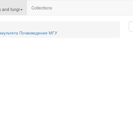
Collections
 and fungi
акультета Почвоведения МГУ