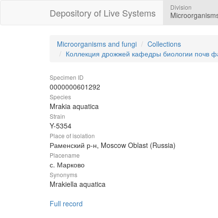
Division
Depository of Live Systems
Microorganisms
Microorganisms and fungi
Collections
Коллекция дрожжей кафедры биологии почв ф
Specimen ID
0000000601292
Species
Mrakia aquatica
Strain
Y-5354
Place of isolation
Раменский р-н, Moscow Oblast (Russia)
Placename
с. Марково
Synonyms
Mrakiella aquatica
Full record