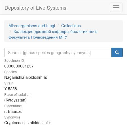
Depository of Live Systems
Навиг
Microorganisms and fungi
Collections
Коллекция дрожжей кафедры биологии почв
факультета Почвоведения МГУ
Specimen ID
0000000601237
Species
Naganishia albidosimilis
Strain
Y-5258
Place of isolation
(Kyrgyzstan)
Placename
г. Бишкек
Synonyms
Cryptococcus albidosimilis