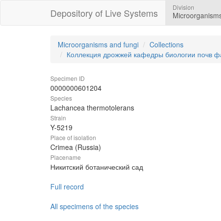
Division
Depository of Live Systems
Microorganisms
Microorganisms and fungi
Collections
Коллекция дрожжей кафедры биологии почв ф
Specimen ID
0000000601204
Species
Lachancea thermotolerans
Strain
Y-5219
Place of isolation
Crimea (Russia)
Placename
Никитский ботанический сад
Full record
All specimens of the species