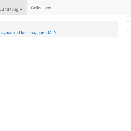
Collections
 and fungi
акультета Почвоведения МГУ