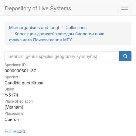
Depository of Live Systems
Навиг
Microorganisms and fungi
Collections
Коллекция дрожжей кафедры биологии почв
факультета Почвоведения МГУ
Specimen ID
0000000601187
Species
Candida quercitrusa
Strain
Y-5174
Place of isolation
(Vietnam)
Placename
Сайгон
Full record