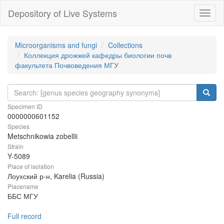
Depository of Live Systems
Навиг
Microorganisms and fungi
Collections
Коллекция дрожжей кафедры биологии почв
факультета Почвоведения МГУ
Specimen ID
0000000601152
Species
Metschnikowia zobellii
Strain
Y-5089
Place of isolation
Лоухский р-н, Karelia (Russia)
Placename
ББС МГУ
Full record