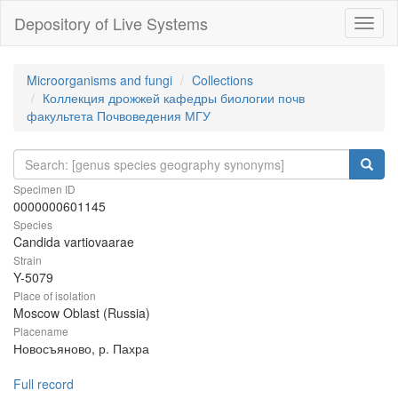
Depository of Live Systems
Навиг
Microorganisms and fungi
Collections
Коллекция дрожжей кафедры биологии почв
факультета Почвоведения МГУ
Specimen ID
0000000601145
Species
Candida vartiovaarae
Strain
Y-5079
Place of isolation
Moscow Oblast (Russia)
Placename
Новосъяново, р. Пахра
Full record