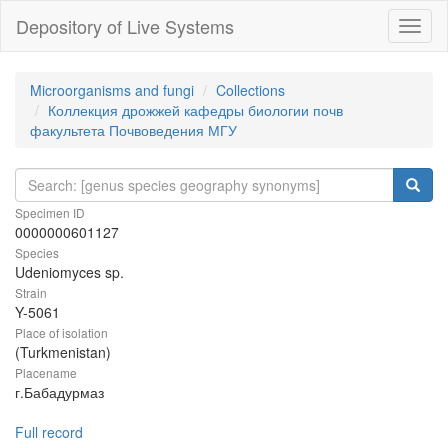
Depository of Live Systems
Навиг
Microorganisms and fungi
Collections
Коллекция дрожжей кафедры биологии почв
факультета Почвоведения МГУ
Specimen ID
0000000601127
Species
Udeniomyces sp.
Strain
Y-5061
Place of isolation
(Turkmenistan)
Placename
г.Бабадурмаз
Full record